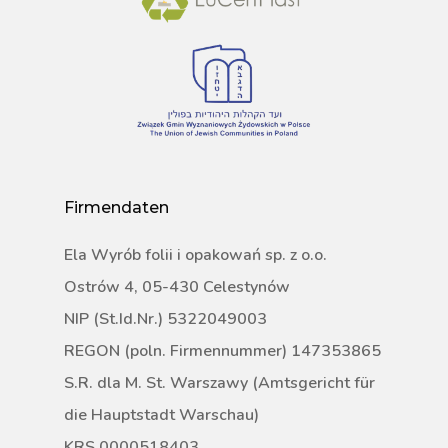
Firmendaten
Ela Wyrób folii i opakowań sp. z o.o.
Ostrów 4, 05-430 Celestynów
NIP (St.Id.Nr.) 5322049003
REGON (poln. Firmennummer) 147353865
S.R. dla M. St. Warszawy (Amtsgericht für
die Hauptstadt Warschau)
KRS 0000518403